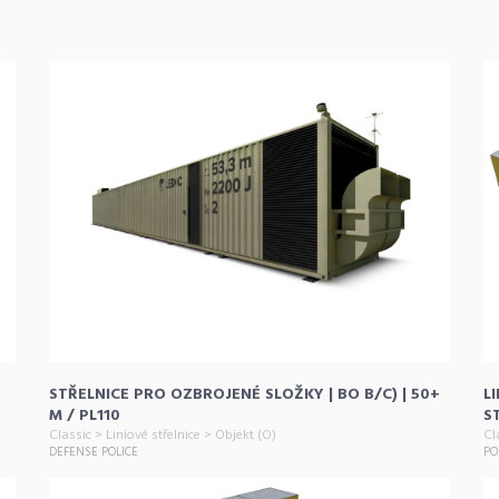
STŘELNICE PRO OZBROJENÉ SLOŽKY | BO B/C) | 50+
L
M / PL110
S
Classic > Liniové střelnice > Objekt (O)
Cl
DEFENSE POLICE
PO