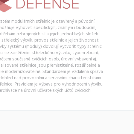
stém modulárních střelnic je otevřený a původní.
ožňuje vyhovět specifickým, známým i budoucím,
třebám ozbrojených sil a jejich jednotlivých složek
 střelecký výcvik, provoz střelnic a jejich životnost.
vky systému (moduly) dovolují vytvořit typy střelnic
šící se zaměřením střeleckého výcviku, typem zbraní,
čtem současně cvičících osob, úrovní vybavení aj.
alizované střelnice jsou přemistitelné, rozšiřitelné a
le modernizovatelné. Standardem je vzdálená správa
dohled nad provozními a servisními charakteristikami
řelnice. Pravidlem je výbava pro vyhodnocení výcviku
archivace na úrovni uživatelských účtů cvičících.