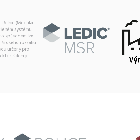
střelnic (Modular
evřeném systému
mto způsobem lze
ní širokého rozsahu
jsou určeny pro
sektor. Cílem je