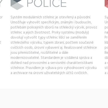
or
Systém modulárních střelnic je otevřený a původní.
Sy
Umožňuje vyhovět specifickým, známým i budoucím,
Um
potřebám policejních sborů na střelecký výcvik, provoz
po
střelnic a jejich životnost. Prvky systému (moduly)
na
dovolují vytvořit typy střelnic lišící se zaměřením
Pr
ť
střeleckého výcviku, typem zbraní, počtem současně
li
cvičících osob, úrovní vybavení aj. Realizované střelnice
po
jsou přemistitelné, rozšiřitelné a dále
Re
modernizovatelné. Standardem je vzdálená správa a
dá
dohled nad provozními a servisními charakteristikami
a 
střelnice. Pravidlem je výbava pro vyhodnocení výcviku
st
a archivace na úrovni uživatelských účtů cvičících.
a 