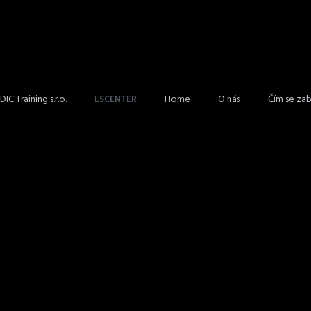
bo].[CL] WHERE CRL_ID='CRL113' AND VCL_ConfidLevel='EXT' ORDER BY Sor
DIC Training s.r.o.
Home
O nás
Čím se za
LSCENTER