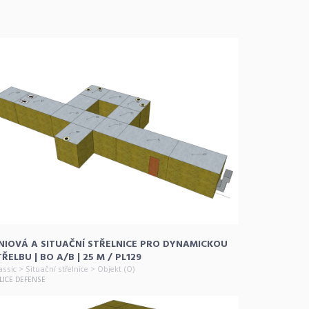
INIOVÁ A SITUAČNÍ STŘELNICE PRO DYNAMICKOU
TŘELBU | BO A/B | 25 M / PL129
assic > Situační střelnice > Objekt (O)
LICE DEFENSE