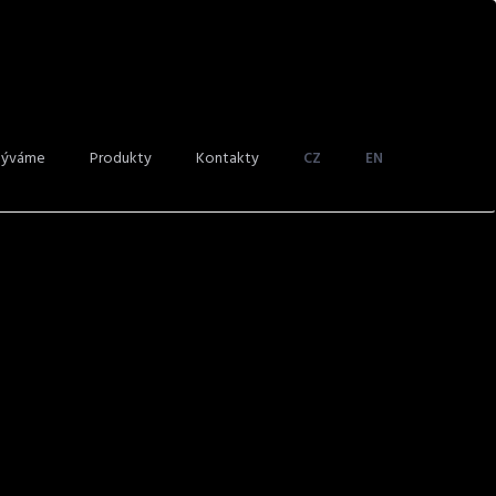
tOrder
býváme
Produkty
Kontakty
CZ
EN