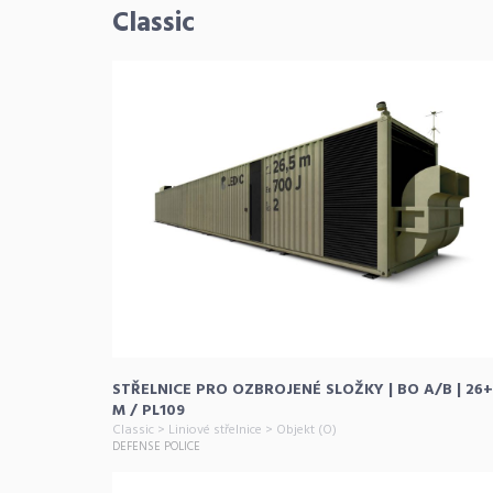
Classic
STŘELNICE PRO OZBROJENÉ SLOŽKY | BO A/B | 26+
M / PL109
Classic > Liniové střelnice > Objekt (O)
DEFENSE POLICE