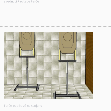
zvednutí + rotace terče
Terče papírové na stojanu