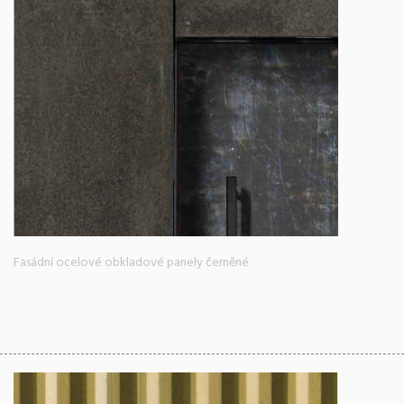
Fasádní ocelové obkladové panely černěné