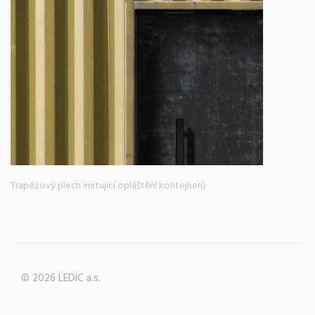
Trapézový plech imitující opláštění kontejnerů
© 2026 LEDIC a.s.