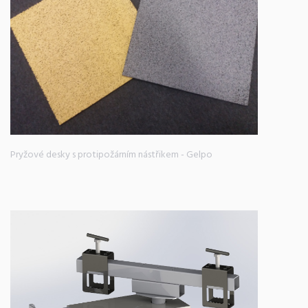
Pryžové desky s protipožárním nástřikem - Gelpo