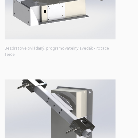
Bezdrátově ovládaný, programovatelný zvedák - rotace
terče