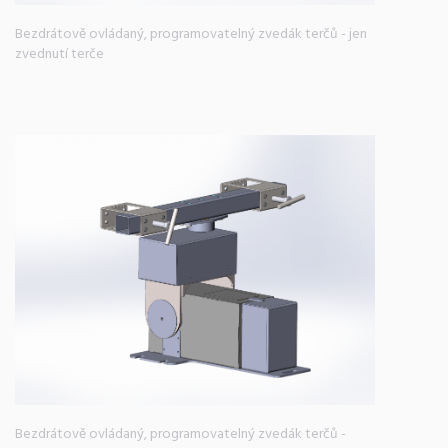
Bezdrátově ovládaný, programovatelný zvedák terčů - jen
zvednutí terče
Bezdrátově ovládaný, programovatelný zvedák terčů -