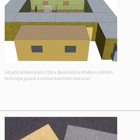
Situační střelnice pro CQB a dynamickou střelbu s vnitřním
terčovým polem a externí kontrolní místností