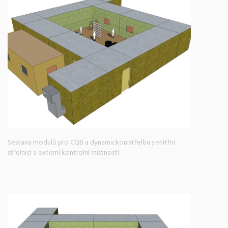
Sestava modulů pro CQB a dynamickou střelbu s vnitřní
střelnicí a externí kontrolní místností