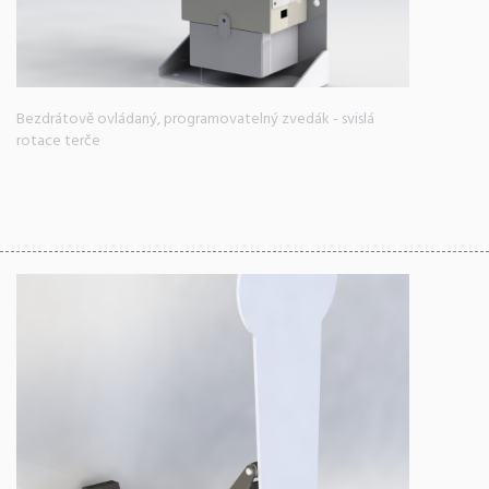
Bezdrátově ovládaný, programovatelný zvedák - svislá
rotace terče