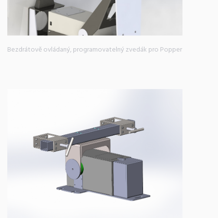
Bezdrátově ovládaný, programovatelný zvedák pro Popper