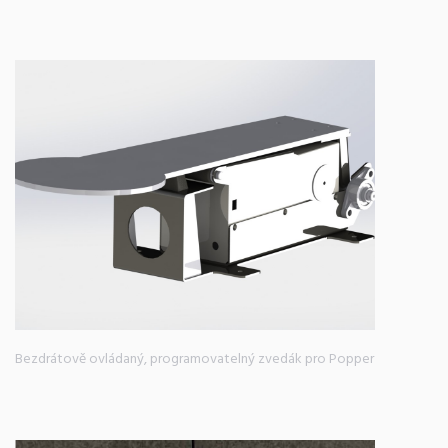
Bezdrátově ovládaný, programovatelný zvedák pro Popper