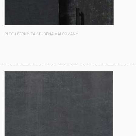
PLECH ČERNÝ ZA STUDENA VÁLCOVANÝ