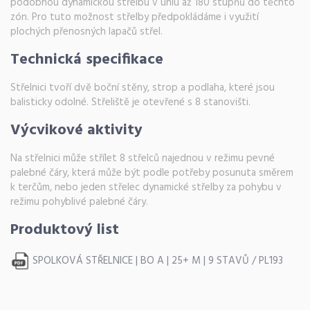
podobnou dynamickou střelbu v úhlu až 180 stupňů do těchto
zón. Pro tuto možnost střelby předpokládáme i využití
plochých přenosných lapačů střel.
Technická specifikace
Střelnici tvoří dvě boční stěny, strop a podlaha, které jsou
balisticky odolné. Střeliště je otevřené s 8 stanovišti.
Výcvikové aktivity
Na střelnici může střílet 8 střelců najednou v režimu pevné
palebné čáry, která může být podle potřeby posunuta směrem
k terčům, nebo jeden střelec dynamické střelby za pohybu v
režimu pohyblivé palebné čáry.
Produktový list
SPOLKOVÁ STŘELNICE | BO A | 25+ M | 9 STAVŮ / PL193