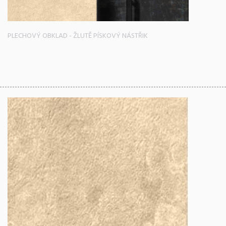
PLECHOVÝ OBKLAD - ŽLUTĚ PÍSKOVÝ NÁSTŘIK