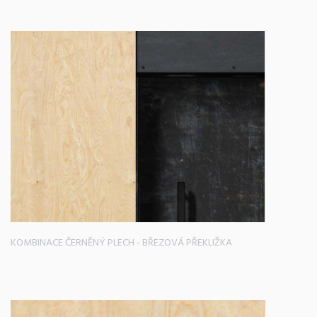
KOMBINACE ČERNĚNÝ PLECH - BŘEZOVÁ PŘEKLIŽKA